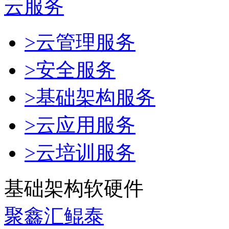
云服务
>云管理服务
>安全服务
>基础架构服务
>云应用服务
>云培训服务
基础架构软硬件
聚鑫汇鲲泰