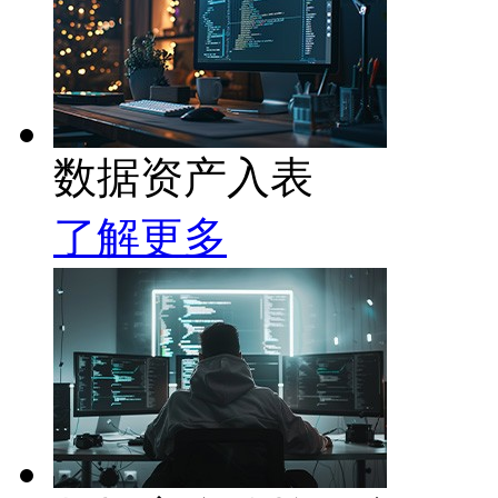
数据资产入表
了解更多