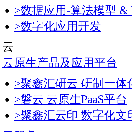
>数据应用-算法模型 & 
>数字化应用开发
云
云原生产品及应用平台
>聚鑫汇研云 研制一
>磐云 云原生PaaS平台
>聚鑫汇云印 数字化文