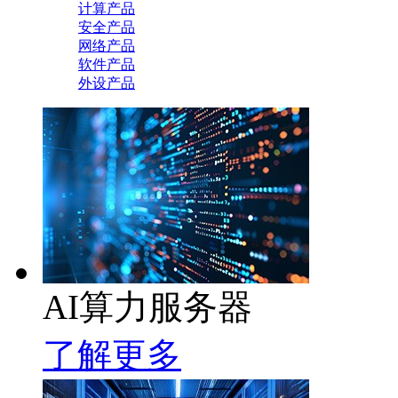
计算产品
安全产品
网络产品
软件产品
外设产品
AI算力服务器
了解更多