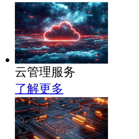
云管理服务
了解更多