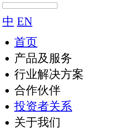
中
EN
首页
产品及服务
行业解决方案
合作伙伴
投资者关系
关于我们