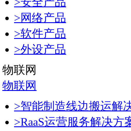
>安全产品
>网络产品
>软件产品
>外设产品
物联网
物联网
>智能制造线边搬运解
>RaaS运营服务解决方