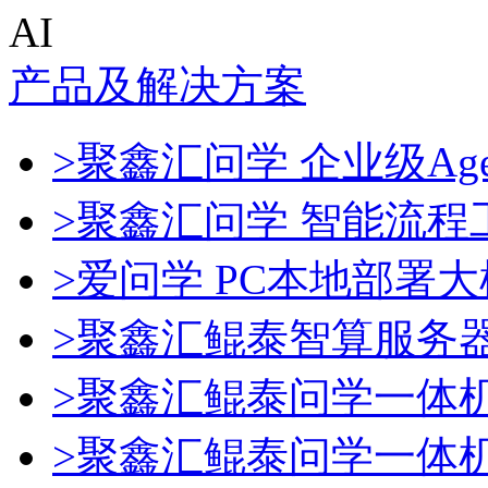
AI
产品及解决方案
>聚鑫汇问学 企业级Age
>聚鑫汇问学 智能流程
>爱问学 PC本地部署
>聚鑫汇鲲泰智算服务
>聚鑫汇鲲泰问学一体
>聚鑫汇鲲泰问学一体机De