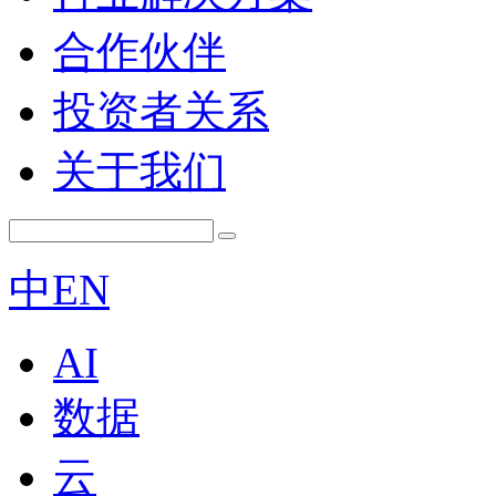
合作伙伴
投资者关系
关于我们
中
EN
AI
数据
云