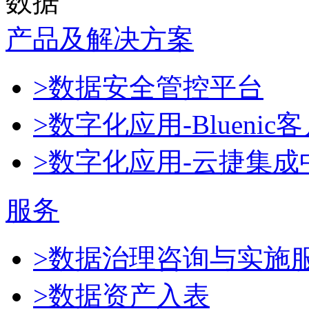
数据
产品及解决方案
>数据安全管控平台
>数字化应用-Blueni
>数字化应用-云捷集成
服务
>数据治理咨询与实施
>数据资产入表