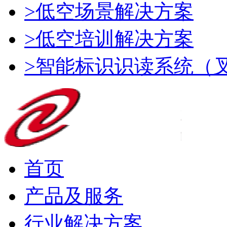
>低空场景解决方案
>低空培训解决方案
>智能标识识读系统（
首页
产品及服务
行业解决方案