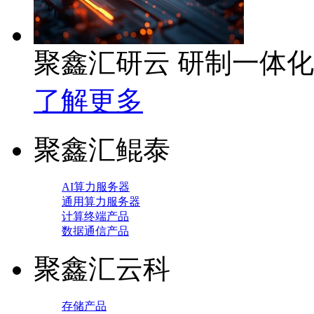
聚鑫汇研云 研制一体
了解更多
聚鑫汇鲲泰
AI算力服务器
通用算力服务器
计算终端产品
数据通信产品
聚鑫汇云科
存储产品