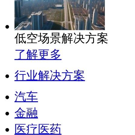
低空场景解决方案
了解更多
行业解决方案
汽车
金融
医疗医药